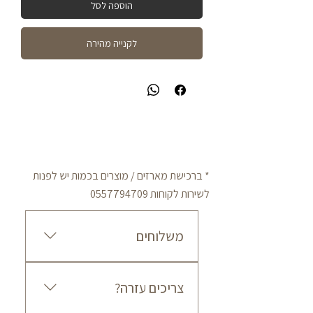
הוספה לסל
לקנייה מהירה
* ברכישת מארזים / מוצרים בכמות יש לפנות
לשירות לקוחות
0557794709
משלוחים
מדיניות משלוחים עלות משלוח עד
צריכים עזרה?
הבית הינה: 50 ₪ לכל הארץ זמן
אספקה משוער: בין 3 ל-7 ימי עסקים