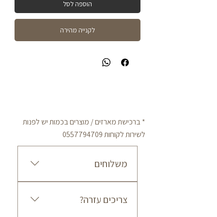
הוספה לסל
לקנייה מהירה
* ברכישת מארזים / מוצרים בכמות יש לפנות
לשירות לקוחות
0557794709
משלוחים
מדיניות משלוחים עלות משלוח עד
צריכים עזרה?
הבית הינה: 50 ₪ לכל הארץ זמן
אספקה משוער: בין 3 ל-7 ימי עסקים