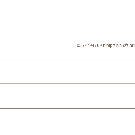
ות לקוחות 0557794709
מדיניות משלוחים עלות משלוח עד הבית הינה: 50 ₪ לכל הארץ 
באמצעות חברת שליחויות בין השעות 08:00–19:00 בימים א׳–ה׳. עיכובים עלולים להיגרם במקרים ש