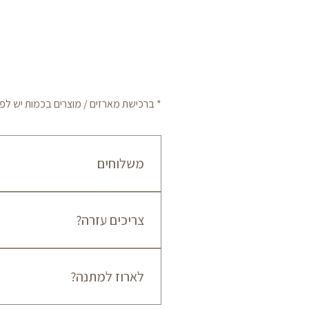
* ברכישת מארזים / מוצרים בכמות יש לפנות לשיר
משלוחים
צריכים עזרה?
אישור שההזמנה מוכנה.
055-7794709
לארוז למתנה?