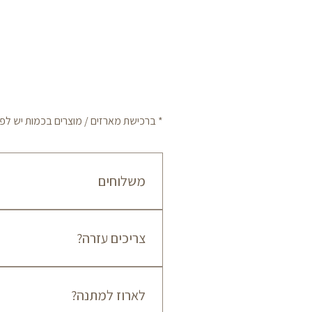
* ברכישת מארזים / מוצרים בכמות יש לפנות לשיר
משלוחים
צריכים עזרה?
אישור שההזמנה מוכנה.
055-7794709
לארוז למתנה?