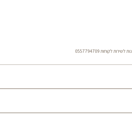
ות לקוחות 0557794709
מדיניות משלוחים עלות משלוח עד הבית הינה: 50 ₪ לכל הארץ 
באמצעות חברת שליחויות בין השעות 08:00–19:00 בימים א׳–ה׳. עיכובים עלולים להיגרם במקרים ש