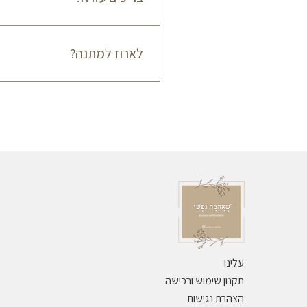
אישור שההזמנה מוכנה.
055-7794709
לארוז למתנה?
ניתן לארוז במתנה ללא עלות - למעט ס
עלינו
תקנון שימוש ורכישה
הצהרת נגישות