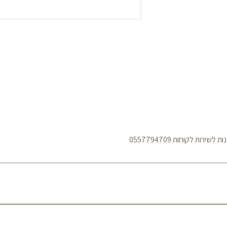
ות לקוחות 0557794709
מדיניות משלוחים עלות משלוח עד הבית הינה: 50 ₪ לכל הארץ 
באמצעות חברת שליחויות בין השעות 08:00–19:00 בימים א׳–ה׳. עיכובים עלולים להיגרם במקרים ש